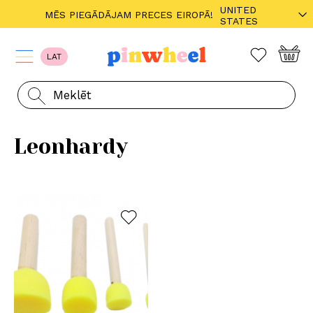
UNITED
MĒS PIEGĀDĀJAM PRECES EIROPĀ!
STATES
LAT
Leonhardy