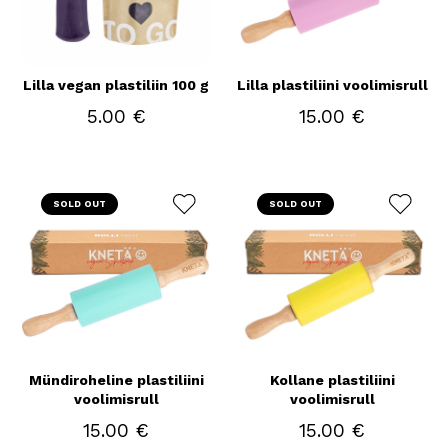
Lilla vegan plastiliin 100 g
Lilla plastiliini voolimisrull
5.00 €
15.00 €
SOLD OUT
SOLD OUT
Mündiroheline plastiliini
Kollane plastiliini
voolimisrull
voolimisrull
15.00 €
15.00 €