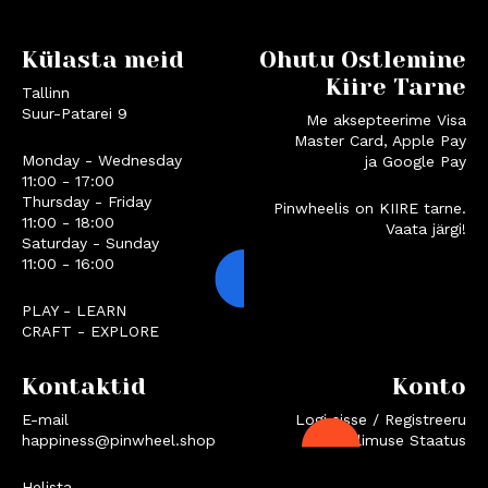
Külasta meid
Ohutu Ostlemine
Kiire Tarne
Tallinn
Suur-Patarei 9
Me aksepteerime Visa
Master Card, Apple Pay
Monday - Wednesday
ja Google Pay
11:00 - 17:00
Thursday - Friday
Pinwheelis on KIIRE tarne.
11:00 - 18:00
Vaata järgi!
Saturday - Sunday
11:00 - 16:00
PLAY - LEARN
CRAFT - EXPLORE
Kontaktid
Konto
E-mail
Logi sisse / Registreeru
happiness@pinwheel.shop
Tellimuse Staatus
Helista