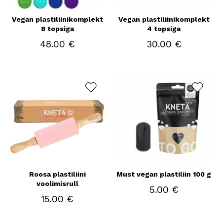
Vegan plastiliinikomplekt
Vegan plastiliinikomplekt
8 topsiga
4 topsiga
48.00 €
30.00 €
Roosa plastiliini
Must vegan plastiliin 100 g
voolimisrull
5.00 €
15.00 €