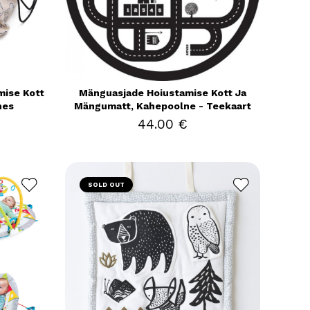
mise Kott
Mänguasjade Hoiustamise Kott Ja
hes
Mängumatt, Kahepoolne - Teekaart
44.00 €
SOLD OUT