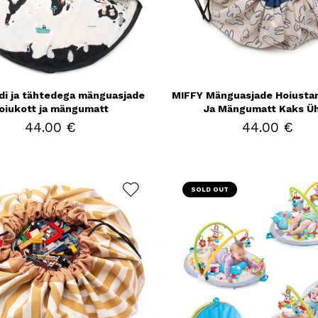
di ja tähtedega mänguasjade
MIFFY Mänguasjade Hoiusta
oiukott ja mängumatt
Ja Mängumatt Kaks Ü
44.00 €
44.00 €
SOLD OUT