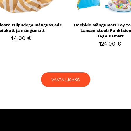
laste triipudega mänguasjade
Beebide Mängumatt Lay to 
oiukott ja mängumatt
Lamamistooli Funktsioo
Tegelusmatt
44.00 €
124.00 €
VAATA LISAKS