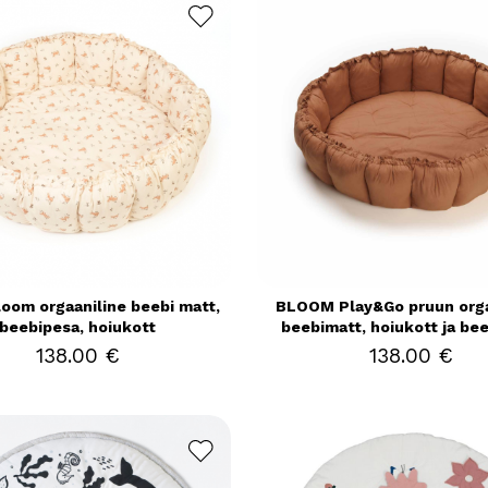
oom orgaaniline beebi matt,
BLOOM Play&Go pruun orga
beebipesa, hoiukott
beebimatt, hoiukott ja be
138.00 €
138.00 €