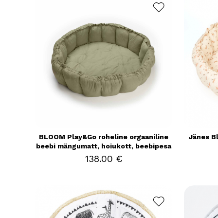
BLOOM Play&Go roheline orgaaniline
Jänes Bl
beebi mängumatt, hoiukott, beebipesa
138.00 €