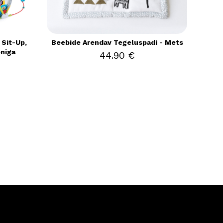
Sit-Up,
Beebide Arendav Tegeluspadi - Mets
niga
44.90 €