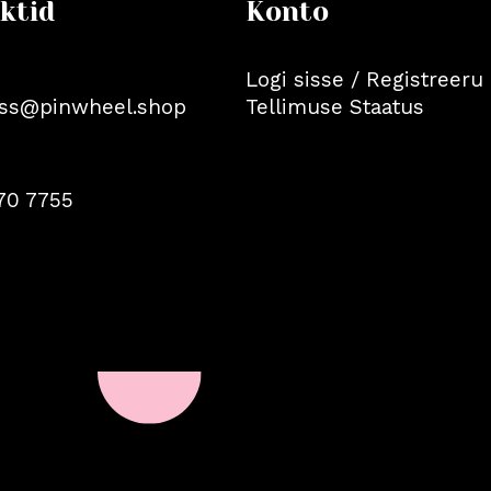
ktid
Konto
Logi sisse / Registreeru
ss@pinwheel.shop
Tellimuse Staatus
70 7755