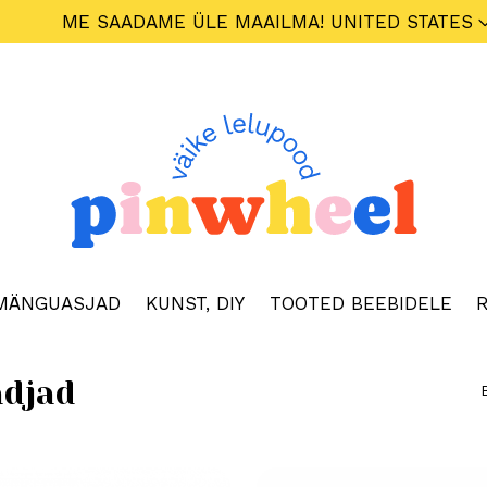
ME SAADAME ÜLE MAAILMA!
UNITED STATES
MÄNGUASJAD
KUNST, DIY
TOOTED BEEBIDELE
R
adjad