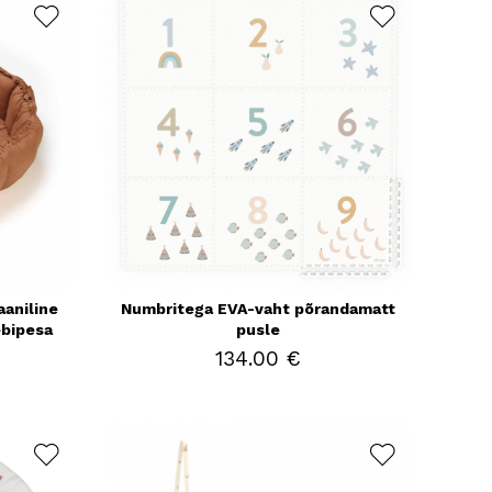
aniline
Numbritega EVA-vaht põrandamatt
ebipesa
pusle
134.00 €